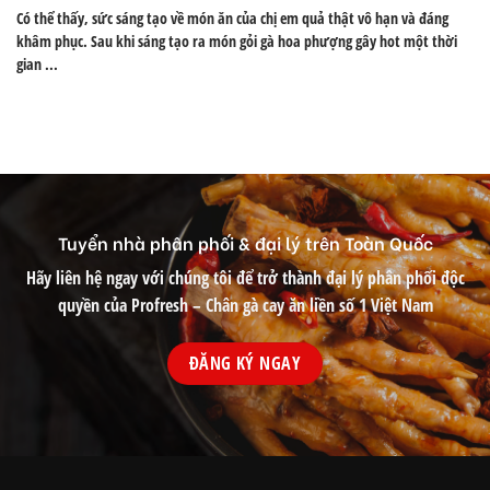
Có thể thấy, sức sáng tạo về món ăn của chị em quả thật vô hạn và đáng
khâm phục. Sau khi sáng tạo ra món gỏi gà hoa phượng gây hot một thời
gian ...
Tuyển nhà phân phối & đại lý trên Toàn Quốc
Hãy liên hệ ngay với chúng tôi để trở thành đại lý phân phối độc
quyền của Profresh – Chân gà cay ăn liền số 1 Việt Nam
ĐĂNG KÝ NGAY