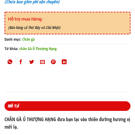
(Chưa bao gồm phí vận chuyển)
Hỗ trợ mua hàng:
(Bán hàng cả Thứ Bảy và Chủ Nhật)
Danh mục:
Chân gà
Từ khóa:
chân Gà Ủ Thượng Hạng
MÔ TẢ
CHÂN GÀ Ủ THƯỢNG HẠNG đưa bạn lạc vào thiên đường hương vị
mới lạ.