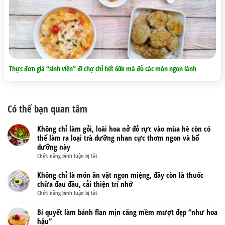
Thực đơn giá “sinh viên” đi chợ chỉ hết 60k mà đủ các món ngon lành
Có thể bạn quan tâm
Không chỉ làm gỏi, loài hoa nở đỏ rực vào mùa hè còn có
thể làm ra loại trà dưỡng nhan cực thơm ngon và bổ
dưỡng này
ở
Chức năng bình luận bị tắt
Không
chỉ
Không chỉ là món ăn vặt ngon miệng, đây còn là thuốc
làm
chữa đau đầu, cải thiện trí nhớ
gỏi,
ở
Chức năng bình luận bị tắt
loài
Không
hoa
chỉ
Bí quyết làm bánh flan mịn căng mềm mượt đẹp “như hoa
nở
là
hậu”
đỏ