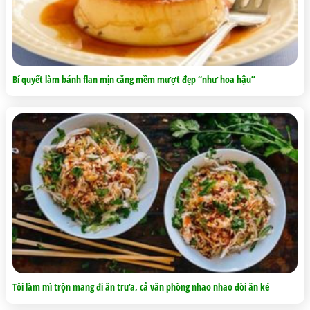
Bí quyết làm bánh flan mịn căng mềm mượt đẹp “như hoa hậu”
Tôi làm mì trộn mang đi ăn trưa, cả văn phòng nhao nhao đòi ăn ké