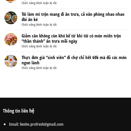
món
ở
Chức năng bình luận bị tắt
rực
ăn
Bí
vào
vặt
quyết
Tôi làm mì trộn mang đi ăn trưa, cả văn phòng nhao nhao
mùa
ngon
làm
đòi ăn ké
hè
miệng,
bánh
còn
ở
Chức năng bình luận bị tắt
đây
flan
có
Tôi
còn
mịn
thể
làm
Giảm cân không còn khó kể từ khi tôi có món miến trộn
là
căng
làm
mì
“thần thánh” ăn trưa mỗi ngày
thuốc
mềm
ra
trộn
chữa
ở
Chức năng bình luận bị tắt
mượt
loại
mang
đau
Giảm
đẹp
trà
đi
đầu,
cân
Thực đơn giá “sinh viên” đi chợ chỉ hết 60k mà đủ các món
“như
dưỡng
ăn
cải
không
ngon lành
hoa
nhan
trưa,
thiện
còn
hậu”
ở
Chức năng bình luận bị tắt
cực
cả
trí
khó
Thực
thơm
văn
nhớ
kể
đơn
ngon
phòng
từ
giá
và
nhao
khi
“sinh
bổ
nhao
tôi
viên”
dưỡng
đòi
có
đi
này
ăn
món
chợ
ké
miến
chỉ
hệ
Thông tin liên
trộn
hết
“thần
60k
thánh”
mà
Email:
lienhe.profresh@gmail.com
ăn
đủ
trưa